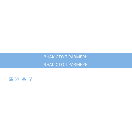
21
ЗНАК СТОП ТРАФАРЕТ
ЗНАК СТОП ТРАФАРЕТ