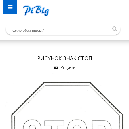
РИСУНОК ЗНАК СТОП
Рисунки