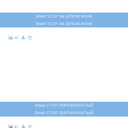
22
ДОРОЖНЫЙ ЗНАК STOP
ДОРОЖНЫЙ ЗНАК STOP