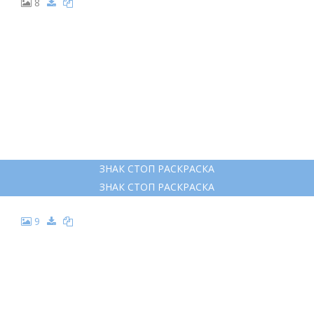
6
ЗНАК «СТОП»
ЗНАК «СТОП»