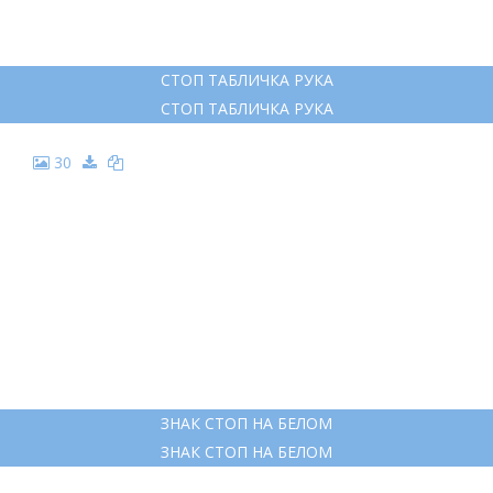
16
СИМВОЛ СТОП
СИМВОЛ СТОП