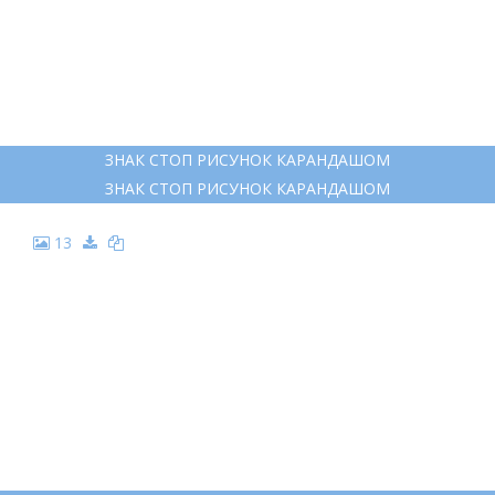
8
ЗНАК СТОП РАСКРАСКА
ЗНАК СТОП РАСКРАСКА