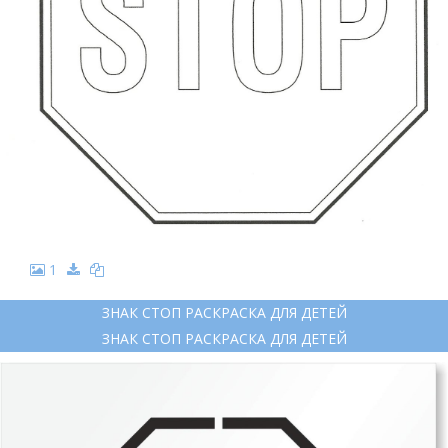
1
ЗНАК СТОП РАСКРАСКА ДЛЯ ДЕТЕЙ
ЗНАК СТОП РАСКРАСКА ДЛЯ ДЕТЕЙ