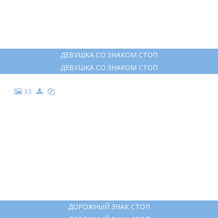
18
ДОРОЖНЫЙ ЗНАК СТОП
ДОРОЖНЫЙ ЗНАК СТОП