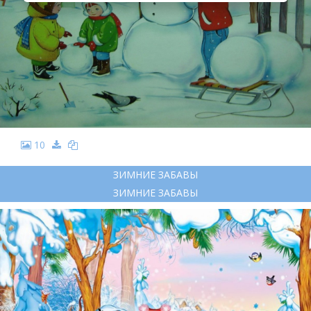
10
ЗИМНИЕ ЗАБАВЫ
ЗИМНИЕ ЗАБАВЫ