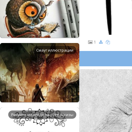
1
Смауг иллюстрации
Рисунок мехенди на руке эскизы