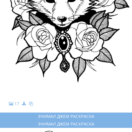
17
ЭНИМАЛ ДЖЕМ РАСКРАСКА
ЭНИМАЛ ДЖЕМ РАСКРАСКА