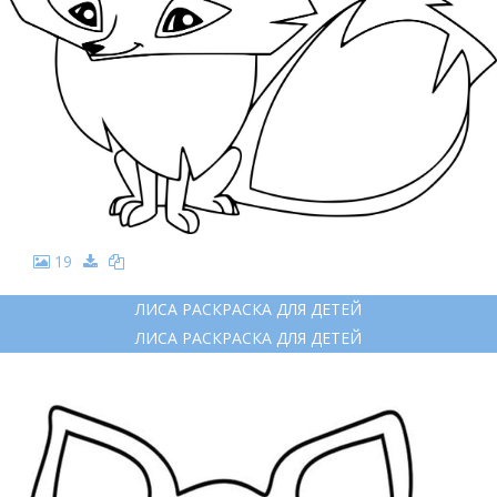
19
ЛИСА РАСКРАСКА ДЛЯ ДЕТЕЙ
ЛИСА РАСКРАСКА ДЛЯ ДЕТЕЙ