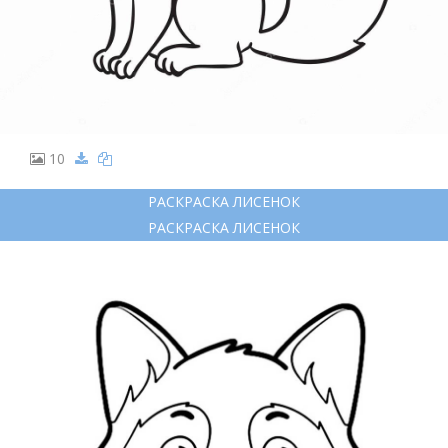
10
РАСКРАСКА ЛИСЕНОК
РАСКРАСКА ЛИСЕНОК