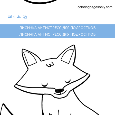
4
ЛИСИЧКА АНТИСТРЕСС ДЛЯ ПОДРОСТКОВ
ЛИСИЧКА АНТИСТРЕСС ДЛЯ ПОДРОСТКОВ