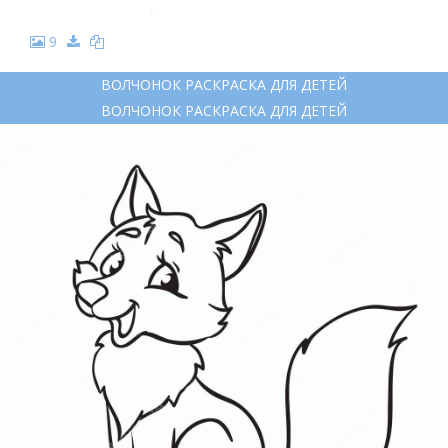
9
ВОЛЧОНОК РАСКРАСКА ДЛЯ ДЕТЕЙ
ВОЛЧОНОК РАСКРАСКА ДЛЯ ДЕТЕЙ