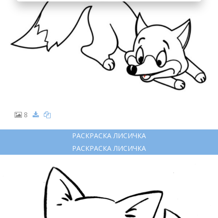
8
РАСКРАСКА ЛИСИЧКА
РАСКРАСКА ЛИСИЧКА