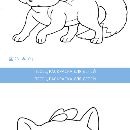
23
ПЕСЕЦ РАСКРАСКА ДЛЯ ДЕТЕЙ
ПЕСЕЦ РАСКРАСКА ДЛЯ ДЕТЕЙ