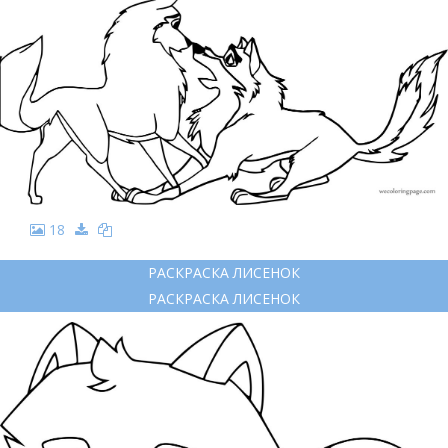
18
РАСКРАСКА ЛИСЕНОК
РАСКРАСКА ЛИСЕНОК