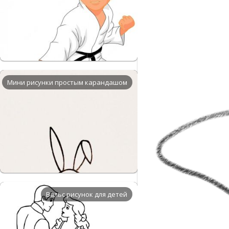
Мини рисунки простым карандашом
Вальс рисунок для детей