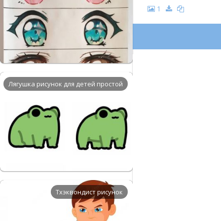
1
Лягушка рисунок для детей простой
Тхэквондист рисунок