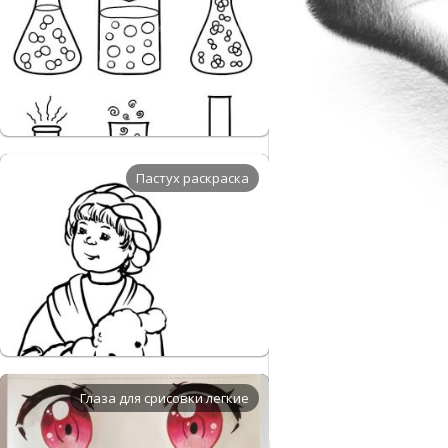
Пастух раскраска
Глаза для срисовки легкие