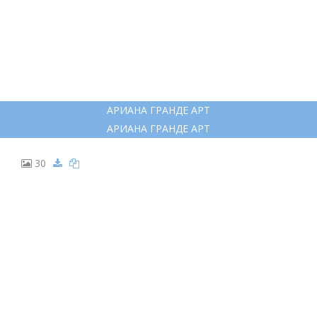
ФРАНЦУЗСКИЙ БУЛЬДОГ РИСУНОК ДЛЯ ДЕТЕЙ
ФРАНЦУЗСКИЙ БУЛЬДОГ РИСУНОК ДЛЯ ДЕТЕЙ
29
АРИАНА ГРАНДЕ АРТ
АРИАНА ГРАНДЕ АРТ