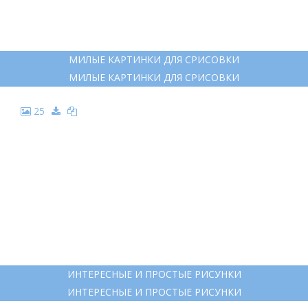
МИЛЫЕ КАРТИНКИ ДЛЯ СРИСОВКИ
МИЛЫЕ КАРТИНКИ ДЛЯ СРИСОВКИ
25
ИНТЕРЕСНЫЕ И ПРОСТЫЕ РИСУНКИ
ИНТЕРЕСНЫЕ И ПРОСТЫЕ РИСУНКИ