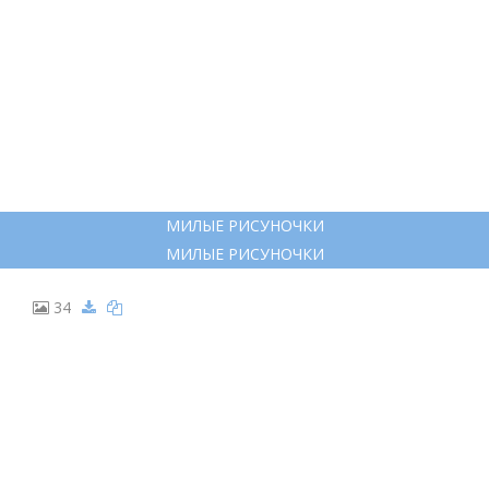
МИЛЫЕ РИСУНОЧКИ
МИЛЫЕ РИСУНОЧКИ
34