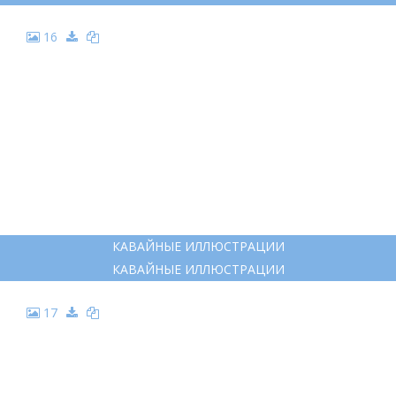
16
КАВАЙНЫЕ ИЛЛЮСТРАЦИИ
КАВАЙНЫЕ ИЛЛЮСТРАЦИИ
17