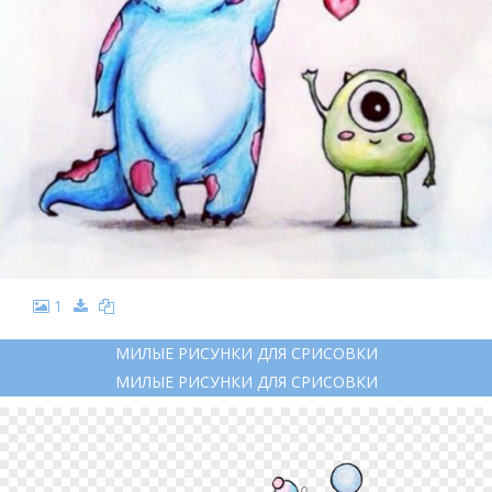
1
МИЛЫЕ РИСУНКИ ДЛЯ СРИСОВКИ
МИЛЫЕ РИСУНКИ ДЛЯ СРИСОВКИ