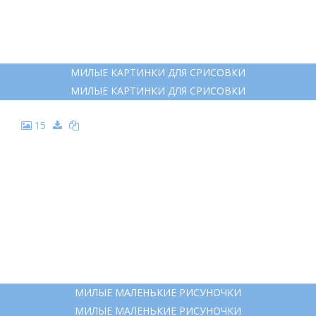
МИЛЫЕ КАРТИНКИ ДЛЯ СРИСОВКИ
МИЛЫЕ КАРТИНКИ ДЛЯ СРИСОВКИ
15
МИЛЫЕ МАЛЕНЬКИЕ РИСУНОЧКИ
МИЛЫЕ МАЛЕНЬКИЕ РИСУНОЧКИ