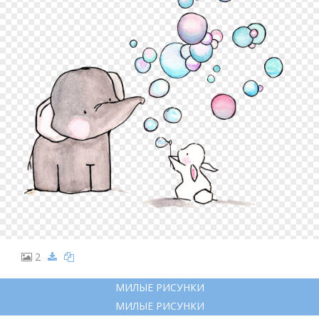
2
МИЛЫЕ РИСУНКИ
МИЛЫЕ РИСУНКИ