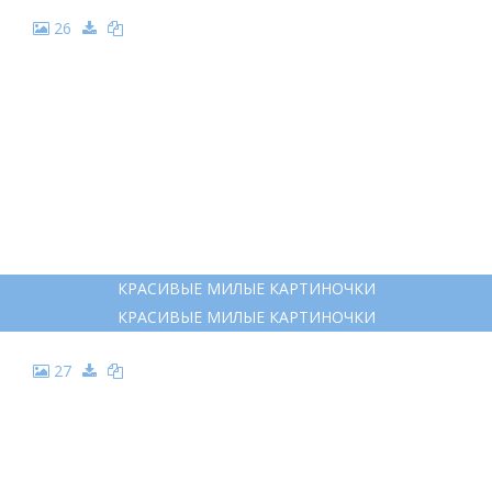
26
КРАСИВЫЕ МИЛЫЕ КАРТИНОЧКИ
КРАСИВЫЕ МИЛЫЕ КАРТИНОЧКИ
27