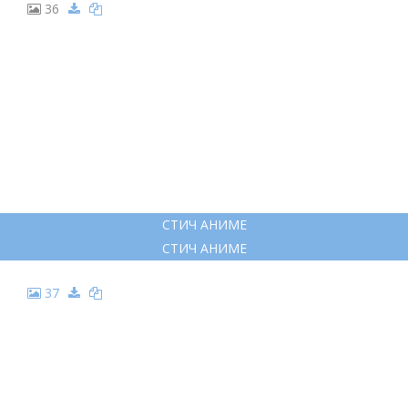
36
СТИЧ АНИМЕ
СТИЧ АНИМЕ
37