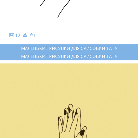
10
МАЛЕНЬКИЕ РИСУНКИ ДЛЯ СРИСОВКИ ТАТУ
МАЛЕНЬКИЕ РИСУНКИ ДЛЯ СРИСОВКИ ТАТУ