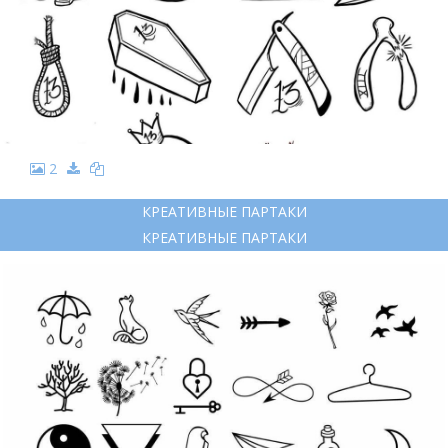
2
КРЕАТИВНЫЕ ПАРТАКИ
КРЕАТИВНЫЕ ПАРТАКИ