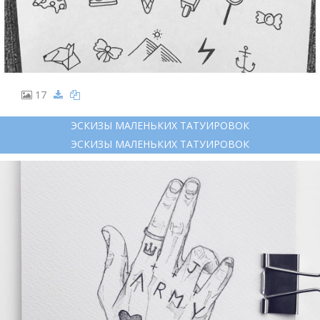
17
ЭСКИЗЫ МАЛЕНЬКИХ ТАТУИРОВОК
ЭСКИЗЫ МАЛЕНЬКИХ ТАТУИРОВОК