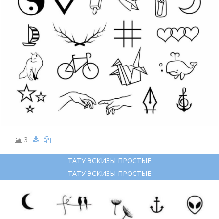
3
ТАТУ ЭСКИЗЫ ПРОСТЫЕ
ТАТУ ЭСКИЗЫ ПРОСТЫЕ