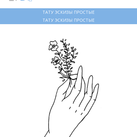
ТАТУ ЭСКИЗЫ ПРОСТЫЕ
ТАТУ ЭСКИЗЫ ПРОСТЫЕ