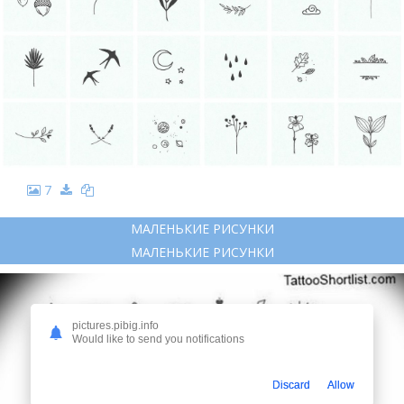
7
МАЛЕНЬКИЕ РИСУНКИ
МАЛЕНЬКИЕ РИСУНКИ
pictures.pibig.info
Would like to send you notifications
Discard
Allow