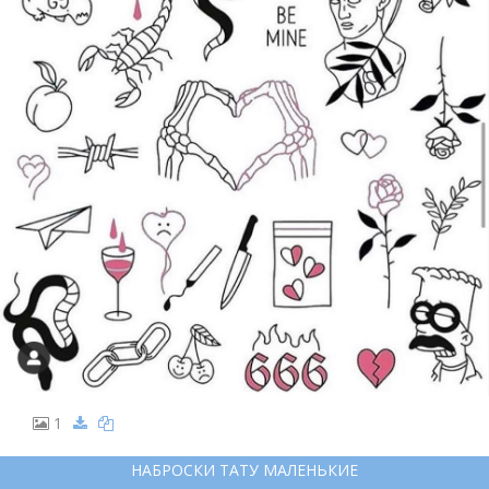
1
НАБРОСКИ ТАТУ МАЛЕНЬКИЕ