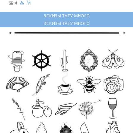
4
ЭСКИЗЫ ТАТУ МНОГО
ЭСКИЗЫ ТАТУ МНОГО