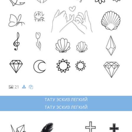
21
ТАТУ ЭСКИЗ ЛЕГКИЙ
ТАТУ ЭСКИЗ ЛЕГКИЙ