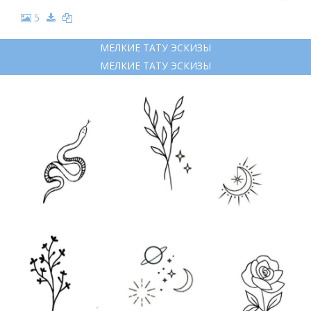
5
МЕЛКИЕ ТАТУ ЭСКИЗЫ
МЕЛКИЕ ТАТУ ЭСКИЗЫ