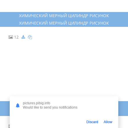
ХИМИЧЕСКИЙ МЕРНЫЙ ЦИЛИНДР РИСУНОК
ХИМИЧЕСКИЙ МЕРНЫЙ ЦИЛИНДР РИСУНОК
12
pictures.pibig.info
РИСУНКИ МЕНЗУРКИ И ОСТАЛЬНОЕ
Would like to send you notifications
РИСУНКИ МЕНЗУРКИ И ОСТАЛЬНОЕ
Discard
Allow
13