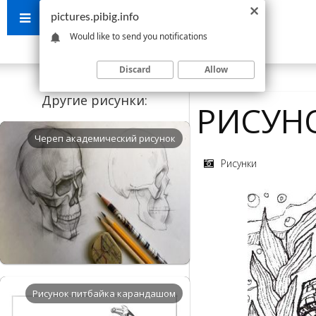
pictures.pibig.info
Would like to send you notifications
Discard
Allow
Другие рисунки:
РИСУН
Череп академический рисунок
Рисунки
Рисунок питбайка карандашом