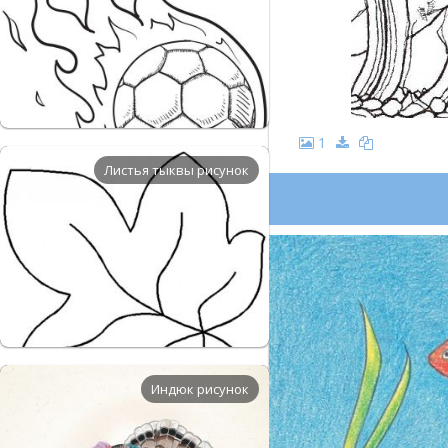
1
Листья тыквы рисунок
Индюк рисунок