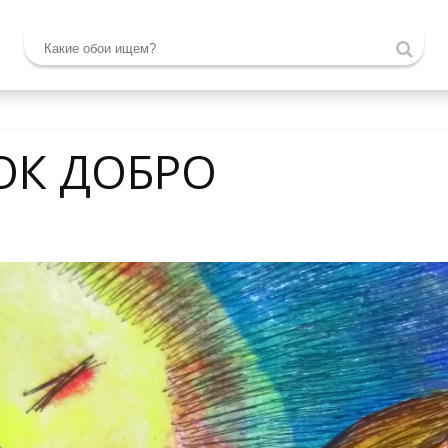
ОК ДОБРО