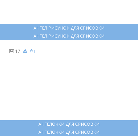
АНГЕЛ РИСУНОК ДЛЯ СРИСОВКИ
АНГЕЛ РИСУНОК ДЛЯ СРИСОВКИ
17
АНГЕЛОЧКИ ДЛЯ СРИСОВКИ
АНГЕЛОЧКИ ДЛЯ СРИСОВКИ