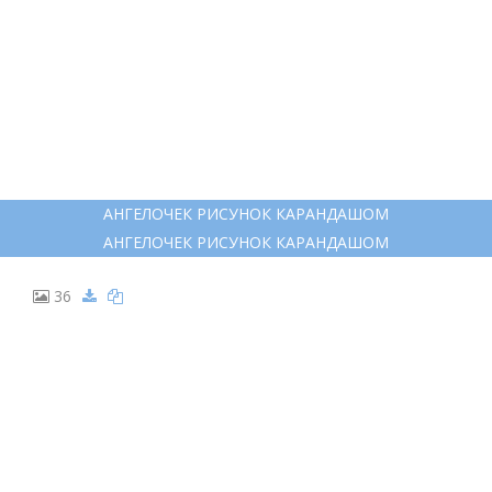
АНГЕЛОЧЕК РИСУНОК КАРАНДАШОМ
АНГЕЛОЧЕК РИСУНОК КАРАНДАШОМ
36