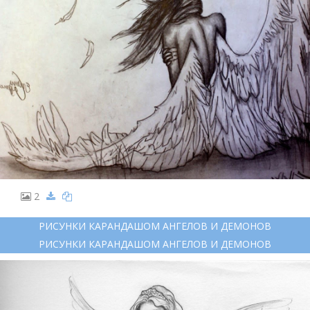
2
РИСУНКИ КАРАНДАШОМ АНГЕЛОВ И ДЕМОНОВ
РИСУНКИ КАРАНДАШОМ АНГЕЛОВ И ДЕМОНОВ