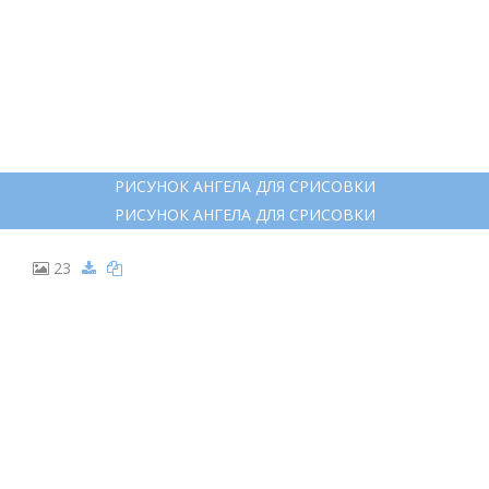
РИСУНОК АНГЕЛА ДЛЯ СРИСОВКИ
РИСУНОК АНГЕЛА ДЛЯ СРИСОВКИ
23