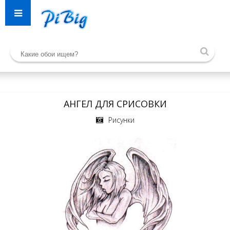
АНГЕЛ ДЛЯ СРИСОВКИ
Рисунки