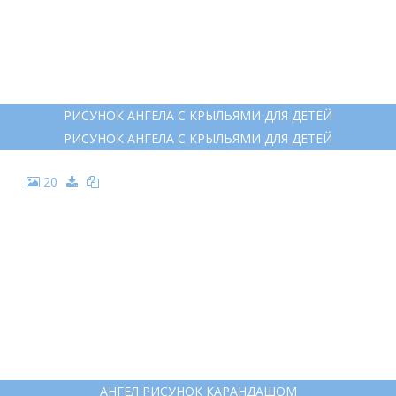
РИСУНОК АНГЕЛА С КРЫЛЬЯМИ ДЛЯ ДЕТЕЙ
РИСУНОК АНГЕЛА С КРЫЛЬЯМИ ДЛЯ ДЕТЕЙ
20
АНГЕЛ РИСУНОК КАРАНДАШОМ