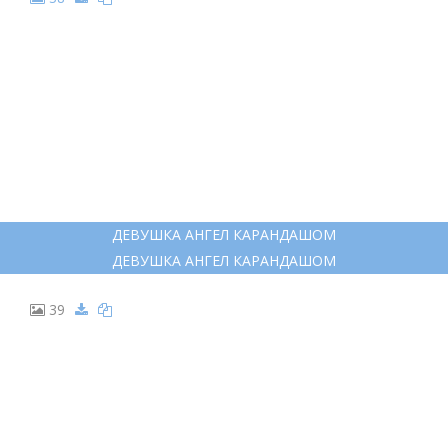
ДЕВУШКА АНГЕЛ КАРАНДАШОМ
ДЕВУШКА АНГЕЛ КАРАНДАШОМ
39