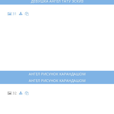
ДЕВУШКА АНГЕЛ ТАТУ ЭСКИЗ
31
АНГЕЛ РИСУНОК КАРАНДАШОМ
АНГЕЛ РИСУНОК КАРАНДАШОМ
32