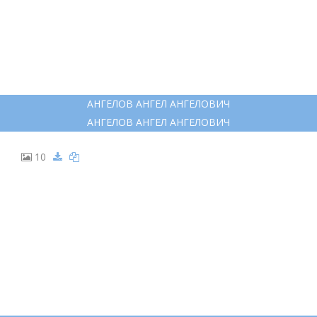
АНГЕЛОВ АНГЕЛ АНГЕЛОВИЧ
АНГЕЛОВ АНГЕЛ АНГЕЛОВИЧ
10