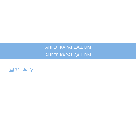
АНГЕЛ КАРАНДАШОМ
АНГЕЛ КАРАНДАШОМ
33