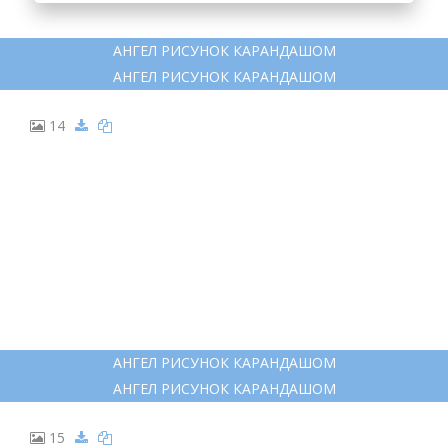
АНГЕЛ РИСУНОК КАРАНДАШОМ
АНГЕЛ РИСУНОК КАРАНДАШОМ
14
АНГЕЛ РИСУНОК КАРАНДАШОМ
АНГЕЛ РИСУНОК КАРАНДАШОМ
15