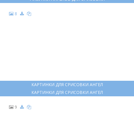
8
КАРТИНКИ ДЛЯ СРИСОВКИ АНГЕЛ
КАРТИНКИ ДЛЯ СРИСОВКИ АНГЕЛ
9