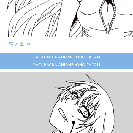
3
РАСКРАСКА АНИМЕ ЮНО ГАСАЙ
РАСКРАСКА АНИМЕ ЮНО ГАСАЙ