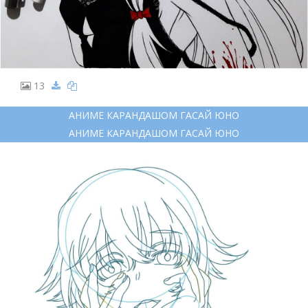
13
АНИМЕ КАРАНДАШОМ ГАСАЙ ЮНО
АНИМЕ КАРАНДАШОМ ГАСАЙ ЮНО