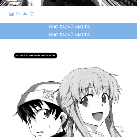
16
ЮНО ГАСАЙ МАНГА
ЮНО ГАСАЙ МАНГА