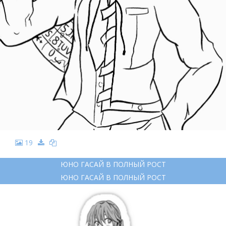
19
ЮНО ГАСАЙ В ПОЛНЫЙ РОСТ
ЮНО ГАСАЙ В ПОЛНЫЙ РОСТ