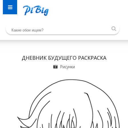
ДНЕВНИК БУДУЩЕГО РАСКРАСКА
Рисунки