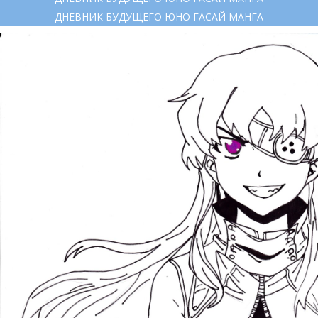
ДНЕВНИК БУДУЩЕГО ЮНО ГАСАЙ МАНГА