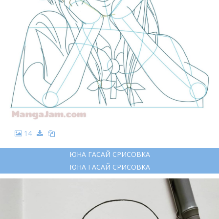
14
ЮНА ГАСАЙ СРИСОВКА
ЮНА ГАСАЙ СРИСОВКА