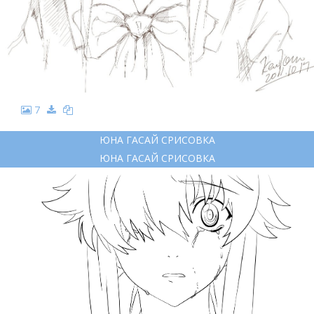
7
ЮНА ГАСАЙ СРИСОВКА
ЮНА ГАСАЙ СРИСОВКА