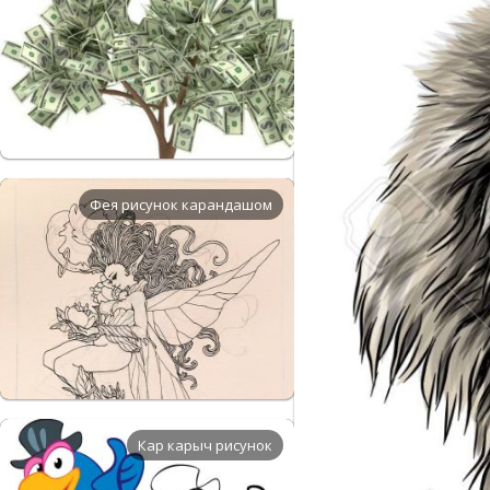
Фея рисунок карандашом
Кар карыч рисунок