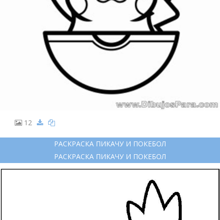
12
РАСКРАСКА ПИКАЧУ И ПОКЕБОЛ
РАСКРАСКА ПИКАЧУ И ПОКЕБОЛ