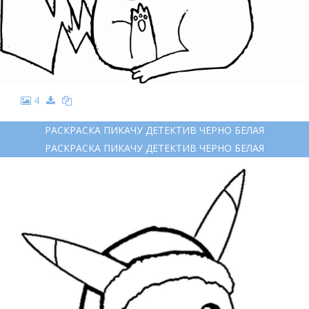
4
РАСКРАСКА ПИКАЧУ ДЕТЕКТИВ ЧЕРНО БЕЛАЯ
РАСКРАСКА ПИКАЧУ ДЕТЕКТИВ ЧЕРНО БЕЛАЯ