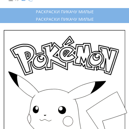
РАСКРАСКИ ПИКАЧУ МИЛЫЕ
РАСКРАСКИ ПИКАЧУ МИЛЫЕ