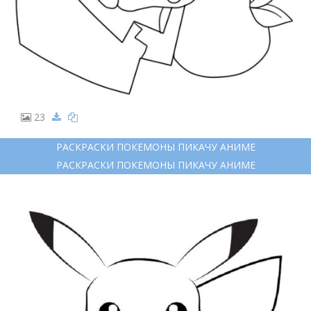
23
РАСКРАСКИ ПОКЕМОНЫ ПИКАЧУ АНИМЕ
РАСКРАСКИ ПОКЕМОНЫ ПИКАЧУ АНИМЕ