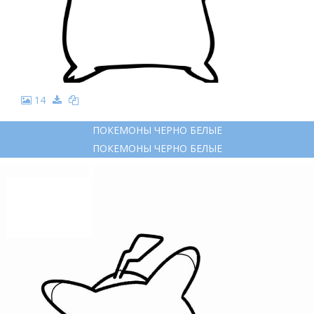
14
ПОКЕМОНЫ ЧЕРНО БЕЛЫЕ
ПОКЕМОНЫ ЧЕРНО БЕЛЫЕ