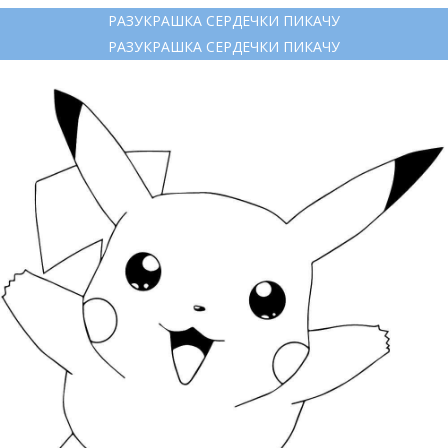
РАЗУКРАШКА СЕРДЕЧКИ ПИКАЧУ
РАЗУКРАШКА СЕРДЕЧКИ ПИКАЧУ