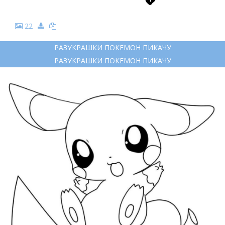
22
РАЗУКРАШКИ ПОКЕМОН ПИКАЧУ
РАЗУКРАШКИ ПОКЕМОН ПИКАЧУ