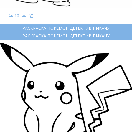
10
РАСКРАСКА ПОКЕМОН ДЕТЕКТИВ ПИКАЧУ
РАСКРАСКА ПОКЕМОН ДЕТЕКТИВ ПИКАЧУ