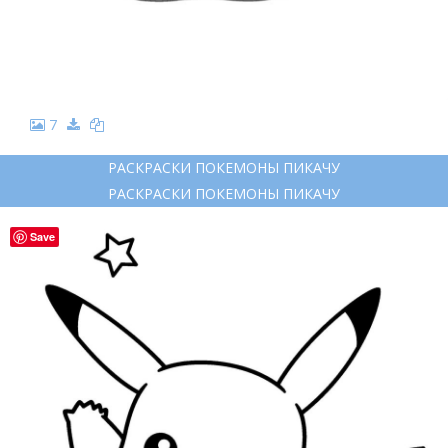
7
РАСКРАСКИ ПОКЕМОНЫ ПИКАЧУ
РАСКРАСКИ ПОКЕМОНЫ ПИКАЧУ
Save