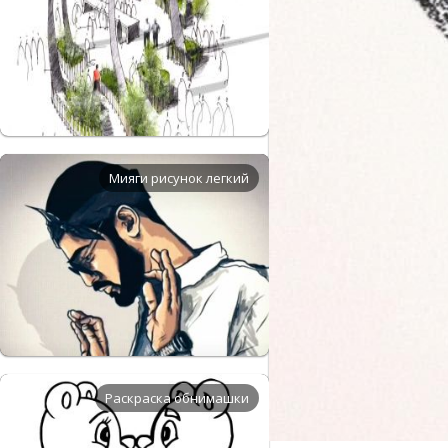
Мияги рисунок легкий
Раскраска обнимашки