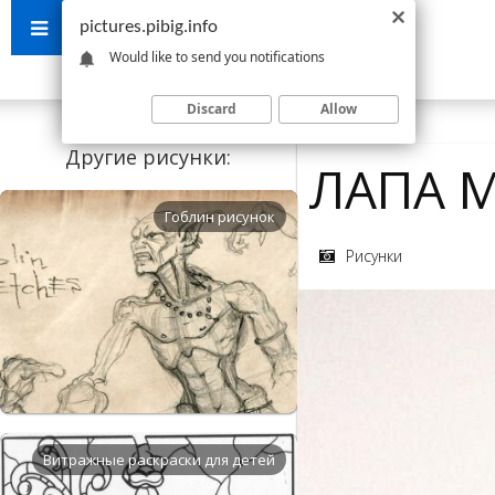
pictures.pibig.info
Would like to send you notifications
Discard
Allow
Другие рисунки:
ЛАПА 
Гоблин рисунок
Рисунки
Витражные раскраски для детей