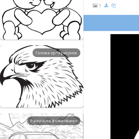
1
Голова орла рисунок
Раскраска фольксваген