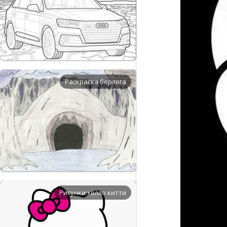
Раскраска берлога
Рисунки хелло китти