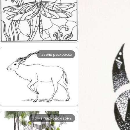
Газель раскраска
Эскиз парковой зоны