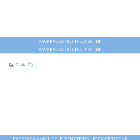
5
ПРИНЦЕССА ПОНИ ЛУНА РАЗУКРАШКА
ПРИНЦЕССА ПОНИ ЛУНА РАЗУКРАШКА