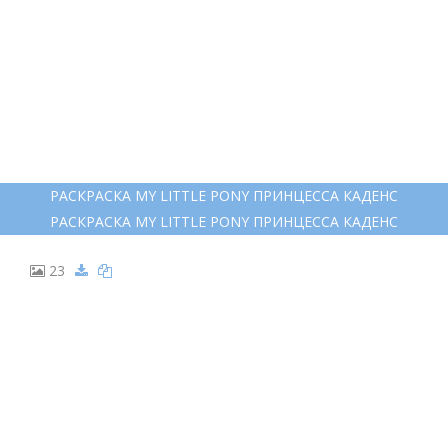
14
ПРИНЦЕССА ЛУНА ПОНИ РАСКРАСКА
ПРИНЦЕССА ЛУНА ПОНИ РАСКРАСКА