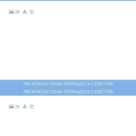
17
РАСКРАСКИ ПОНИ ПРИНЦЕССА СЕЛЕСТИЯ
РАСКРАСКИ ПОНИ ПРИНЦЕССА СЕЛЕСТИЯ