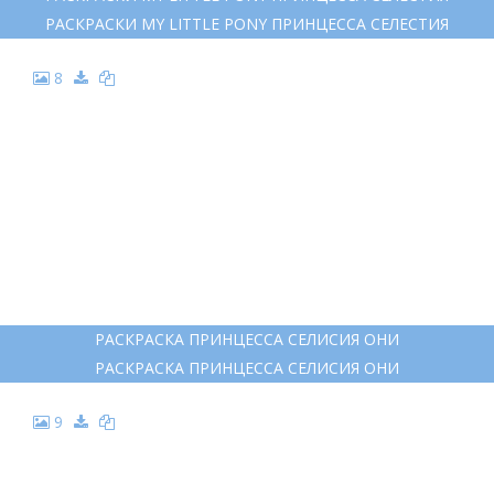
6
РАСКРАСКА ПОНИ СЕЛЕСТИЯ
РАСКРАСКА ПОНИ СЕЛЕСТИЯ