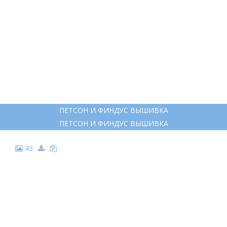
ФИНДУС ЗЕЛЁНЫЙ ГОРОШЕК
ФИНДУС ЗЕЛЁНЫЙ ГОРОШЕК
36
ПЕТСОН И ФИНДУС ДЛЯ РАБОЧЕГО СТОЛА
ПЕТСОН И ФИНДУС ДЛЯ РАБОЧЕГО СТОЛА
37