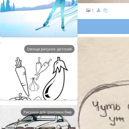
1
Овощи рисунок детский
Рисунки для срисовки бмв