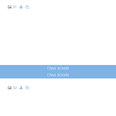
31
ГЛАЗ ЭСКИЗ
ГЛАЗ ЭСКИЗ
32