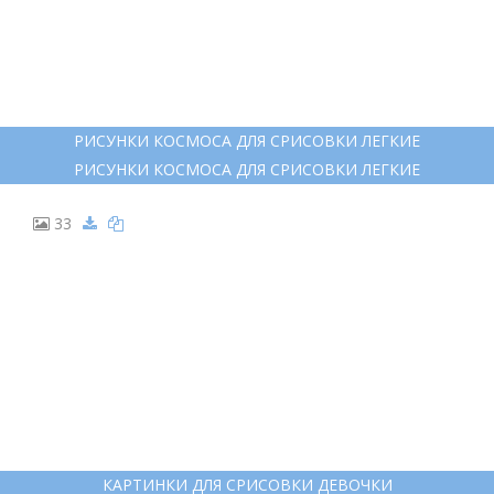
РИСУНКИ КОСМОСА ДЛЯ СРИСОВКИ ЛЕГКИЕ
РИСУНКИ КОСМОСА ДЛЯ СРИСОВКИ ЛЕГКИЕ
33
КАРТИНКИ ДЛЯ СРИСОВКИ ДЕВОЧКИ