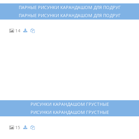
ПАРНЫЕ РИСУНКИ КАРАНДАШОМ ДЛЯ ПОДРУГ
ПАРНЫЕ РИСУНКИ КАРАНДАШОМ ДЛЯ ПОДРУГ
14
РИСУНКИ КАРАНДАШОМ ГРУСТНЫЕ
РИСУНКИ КАРАНДАШОМ ГРУСТНЫЕ
15