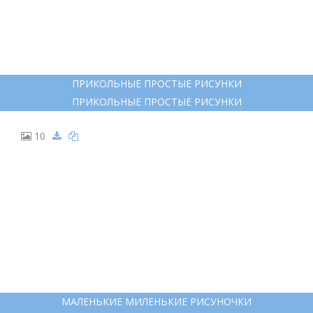
ПРИКОЛЬНЫЕ ПРОСТЫЕ РИСУНКИ
ПРИКОЛЬНЫЕ ПРОСТЫЕ РИСУНКИ
10
МАЛЕНЬКИЕ МИЛЕНЬКИЕ РИСУНОЧКИ