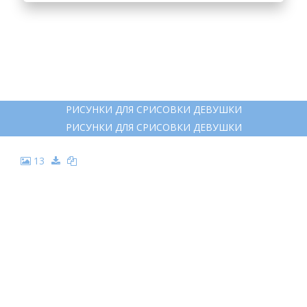
РИСУНКИ ДЛЯ СРИСОВКИ ДЕВУШКИ
РИСУНКИ ДЛЯ СРИСОВКИ ДЕВУШКИ
13