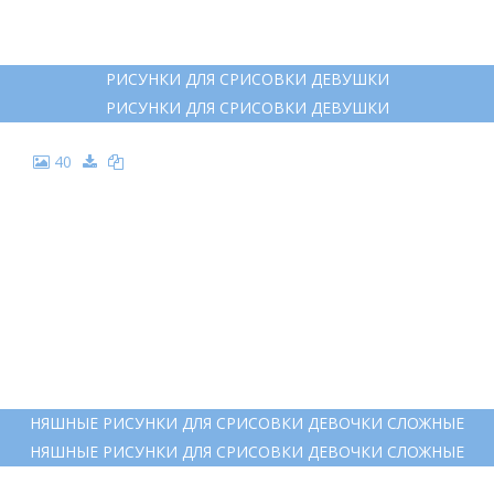
РИСУНКИ ДЛЯ СРИСОВКИ ДЕВУШКИ
РИСУНКИ ДЛЯ СРИСОВКИ ДЕВУШКИ
40
НЯШНЫЕ РИСУНКИ ДЛЯ СРИСОВКИ ДЕВОЧКИ СЛОЖНЫЕ
НЯШНЫЕ РИСУНКИ ДЛЯ СРИСОВКИ ДЕВОЧКИ СЛОЖНЫЕ