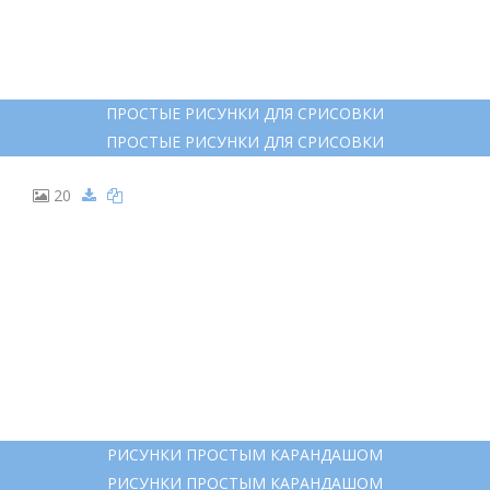
ПРОСТЫЕ РИСУНКИ ДЛЯ СРИСОВКИ
ПРОСТЫЕ РИСУНКИ ДЛЯ СРИСОВКИ
20
РИСУНКИ ПРОСТЫМ КАРАНДАШОМ
РИСУНКИ ПРОСТЫМ КАРАНДАШОМ