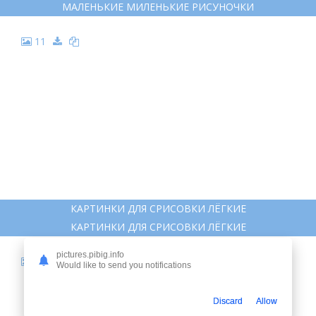
МАЛЕНЬКИЕ МИЛЕНЬКИЕ РИСУНОЧКИ
11
КАРТИНКИ ДЛЯ СРИСОВКИ ЛЁГКИЕ
КАРТИНКИ ДЛЯ СРИСОВКИ ЛЁГКИЕ
pictures.pibig.info
12
Would like to send you notifications
Discard
Allow