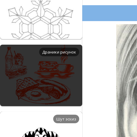
Драники рисунок
Шут эскиз