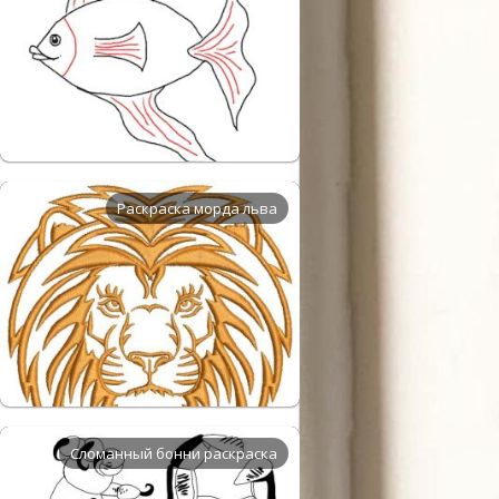
Раскраска морда льва
Сломанный бонни раскраска