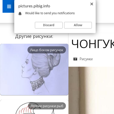
pictures.pibig.info
Would like to send you notifications
Discard
Allow
Другие рисунки:
ЧОНГУ
Лицо боком рисунок
Рисунки
Легкие рисунки рыб