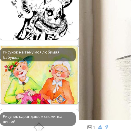
Рисунок на тему моя любимая
бабушка
Рисунок карандашом снежинка
легкий
1