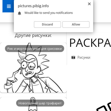
pictures.pibig.info
Would like to send you notifications
Discard
Allow
Другие рисунки:
РАСКР
Рик и морти рисунки для срисовки
Рисунки
Новогодний шар трафарет