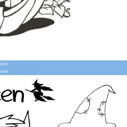
ОУИН
ОУИН