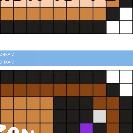
ТОЧКАМ
ТОЧКАМ