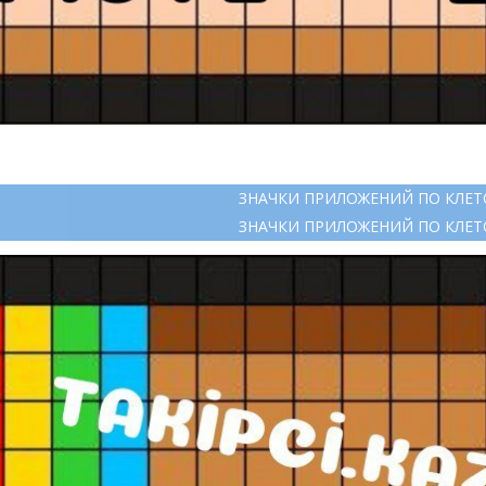
ЗНАЧКИ ПРИЛОЖЕНИЙ ПО КЛЕ
ЗНАЧКИ ПРИЛОЖЕНИЙ ПО КЛЕ