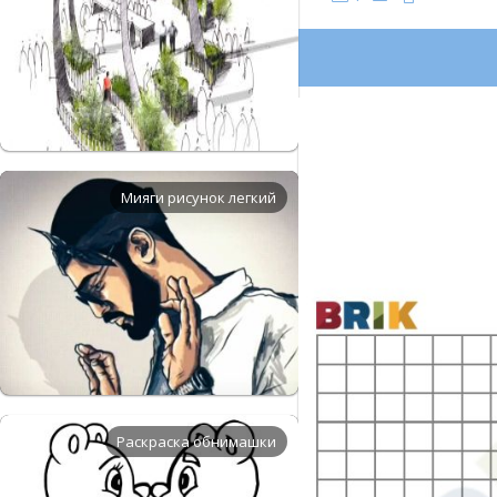
Мияги рисунок легкий
Раскраска обнимашки