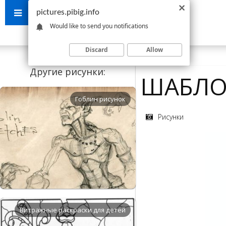
pictures.pibig.info
Would like to send you notifications
Discard
Allow
Другие рисунки:
ШАБЛО
Гоблин рисунок
Рисунки
Витражные раскраски для детей