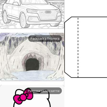
Раскраска берлога
Рисунки хелло китти