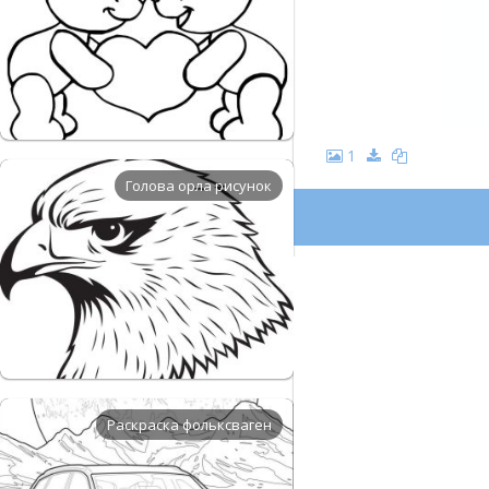
1
Голова орла рисунок
Раскраска фольксваген