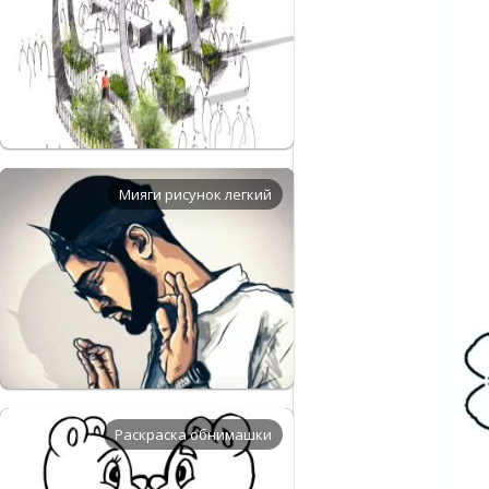
Мияги рисунок легкий
Раскраска обнимашки