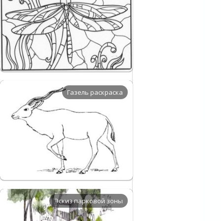
Газель раскраска
Эскиз парковой зоны