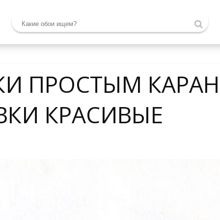
КИ ПРОСТЫМ КАРА
ВКИ КРАСИВЫЕ