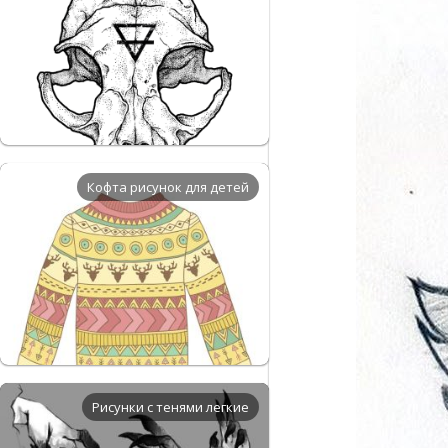
Кофта рисунок для детей
Рисунки с тенями легкие