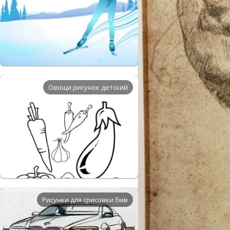
Овощи рисунок детский
Рисунки для срисовки бмв