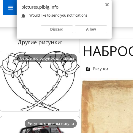
pictures.pibig.info
Would like to send you notifications
Discard
Allow
Другие рисунки:
НАБРО
Сердечко рисунок для мамы
Рисунки
Рисунок машины жигули