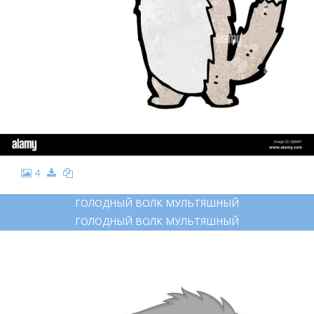
4
ГОЛОДНЫЙ ВОЛК МУЛЬТЯШНЫЙ
ГОЛОДНЫЙ ВОЛК МУЛЬТЯШНЫЙ