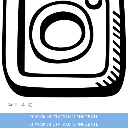
15
ЗНАЧОК ИНСТАГРАММ РИСОВАТЬ
ЗНАЧОК ИНСТАГРАММ РИСОВАТЬ