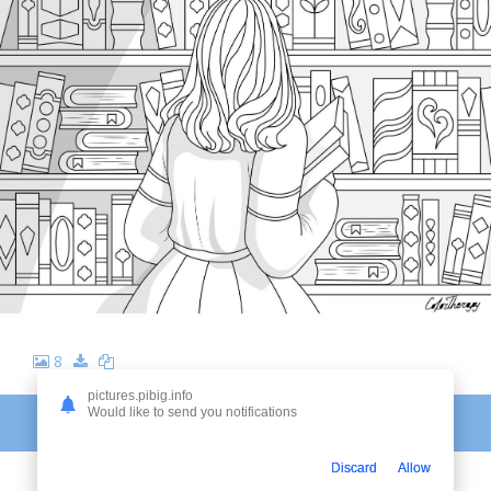
8
pictures.pibig.info
РАСКРАСКИ ДЛЯ МАРКЕРОВ
Would like to send you notifications
РАСКРАСКИ ДЛЯ МАРКЕРОВ
Discard
Allow