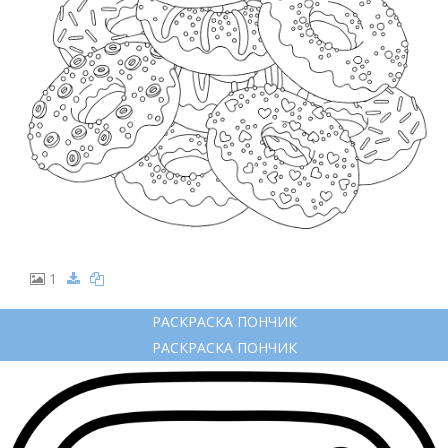
1
РАСКРАСКА ПОНЧИК
РАСКРАСКА ПОНЧИК