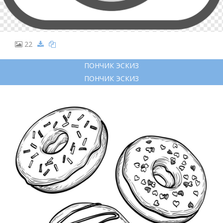
22
ПОНЧИК ЭСКИЗ
ПОНЧИК ЭСКИЗ