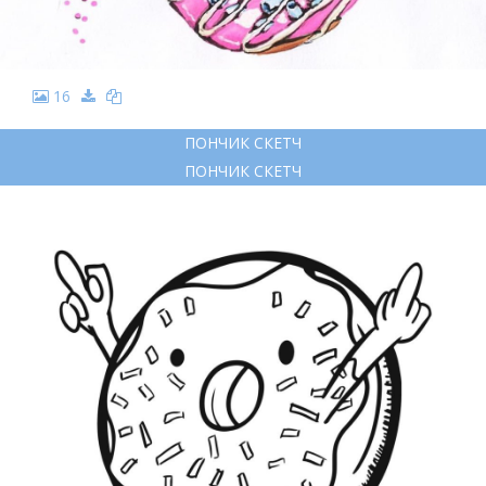
16
ПОНЧИК СКЕТЧ
ПОНЧИК СКЕТЧ