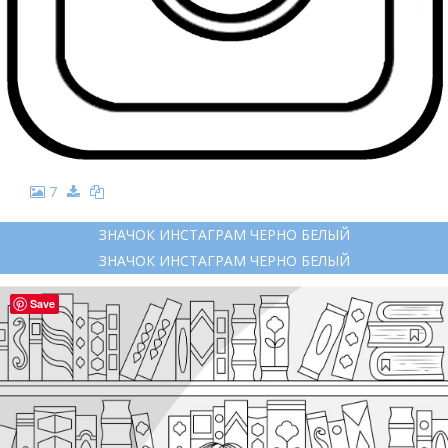
7
ЗНАЧОК ИНСТАГРАМ ЧЕРНО БЕЛЫЙ
ЗНАЧОК ИНСТАГРАМ ЧЕРНО БЕЛЫЙ
Save