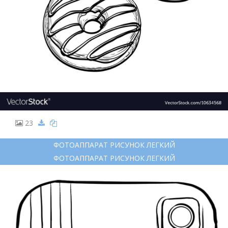
23
ФОТОАППАРАТ РИСУНОК ЛЕГКИЙ
ФОТОАППАРАТ РИСУНОК ЛЕГКИЙ