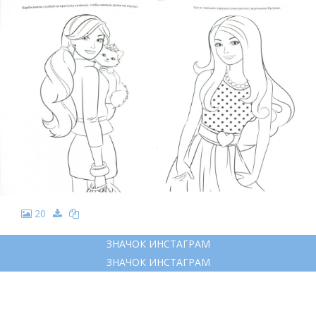
20
ЗНАЧОК ИНСТАГРАМ
ЗНАЧОК ИНСТАГРАМ