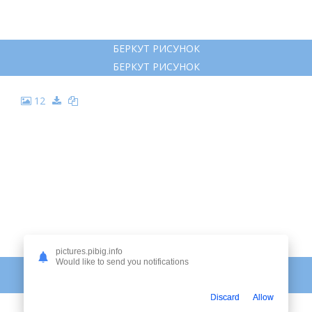
БЕРКУТ РИСУНОК
БЕРКУТ РИСУНОК
12
pictures.pibig.info
Would like to send you notifications
ОРЕЛ РАСКРАСКА ДЛЯ ДЕТЕЙ
ОРЕЛ РАСКРАСКА ДЛЯ ДЕТЕЙ
Discard
Allow