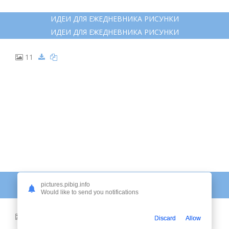
ИДЕИ ДЛЯ ЕЖЕДНЕВНИКА РИСУНКИ
ИДЕИ ДЛЯ ЕЖЕДНЕВНИКА РИСУНКИ
11
ДУДЛЫ ДЛЯ БУЛЛЕТ ДЖОРНАЛ
pictures.pibig.info
ДУДЛЫ ДЛЯ БУЛЛЕТ ДЖОРНАЛ
Would like to send you notifications
12
Discard
Allow