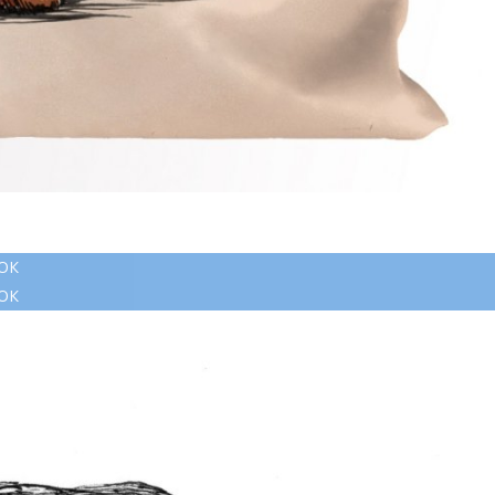
ОК
ОК