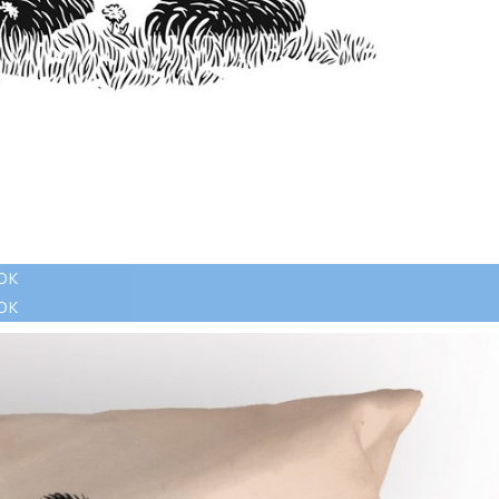
ОК
ОК