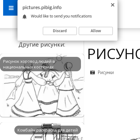
pictures.pibig.info
Would like to send you notifications
Discard
Allow
Другие рисунки:
РИСУН
Рисунок хоровод людей в
национальных костюмах
Рисунки
Комбайн раскраска для детей