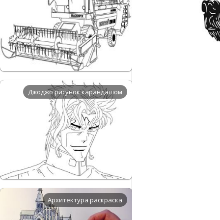
Джоджо рисунок карандашом
Архитектура раскраска