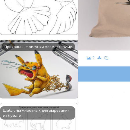
Прикольные рисунки фломастерами
2
Шаблоны животных для вырезания
из бумаги