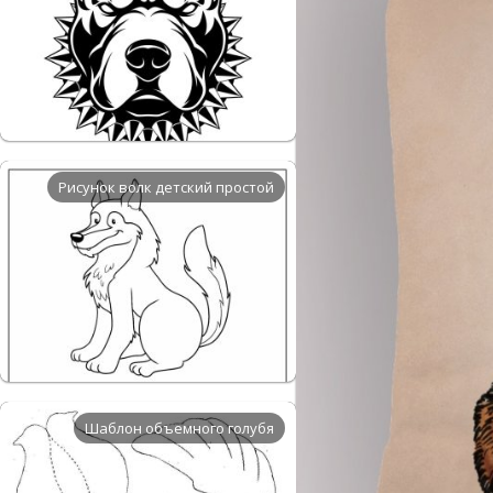
Рисунок волк детский простой
Шаблон объемного голубя