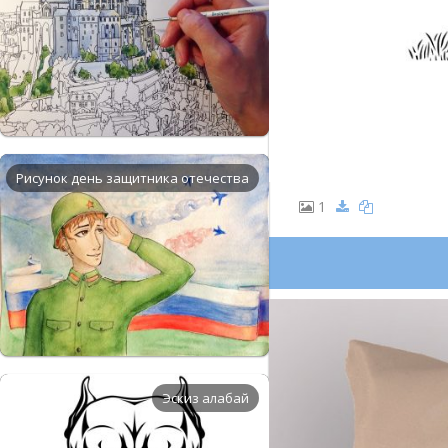
Рисунок день защитника отечества
1
Эскиз алабай