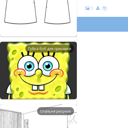
1
Губка боб для срисовки
Спальня рисунок