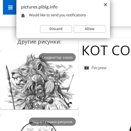
pictures.pibig.info
Would like to send you notifications
Discard
Allow
Другие рисунки:
КОТ СО
Гладиатор эскиз
Рисунки
Череп кошки рисунок