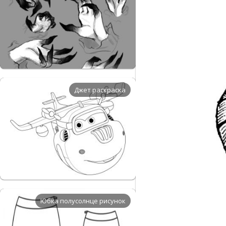
Джет раскраска
Юбка полусолнце рисунок