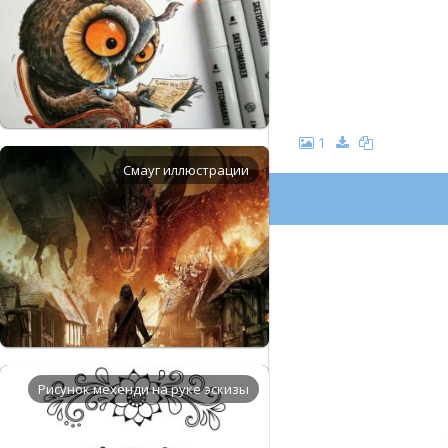
1
Смауг иллюстрации
Рисунок мехенди на руке эскизы