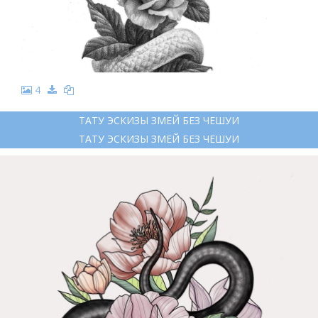
4
ТАТУ ЭСКИЗЫ ЗМЕЙ БЕЗ ЧЕШУИ
ТАТУ ЭСКИЗЫ ЗМЕЙ БЕЗ ЧЕШУИ