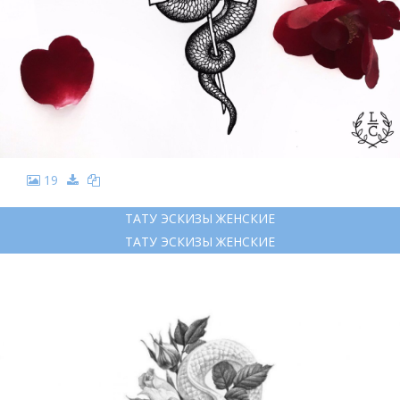
19
ТАТУ ЭСКИЗЫ ЖЕНСКИЕ
ТАТУ ЭСКИЗЫ ЖЕНСКИЕ