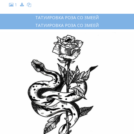
1
ТАТУИРОВКА РОЗА СО ЗМЕЕЙ
ТАТУИРОВКА РОЗА СО ЗМЕЕЙ