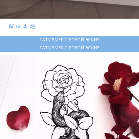
18
ТАТУ ЗМЕЯ С РОЗОЙ ЭСКИЗ
ТАТУ ЗМЕЯ С РОЗОЙ ЭСКИЗ