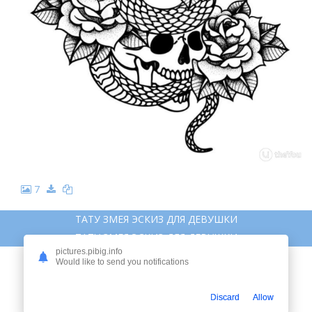
7
ТАТУ ЗМЕЯ ЭСКИЗ ДЛЯ ДЕВУШКИ
ТАТУ ЗМЕЯ ЭСКИЗ ДЛЯ ДЕВУШКИ
pictures.pibig.info
Would like to send you notifications
Discard
Allow