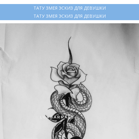
ТАТУ ЗМЕЯ ЭСКИЗ ДЛЯ ДЕВУШКИ
ТАТУ ЗМЕЯ ЭСКИЗ ДЛЯ ДЕВУШКИ