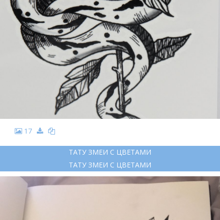
17
ТАТУ ЗМЕИ С ЦВЕТАМИ
ТАТУ ЗМЕИ С ЦВЕТАМИ