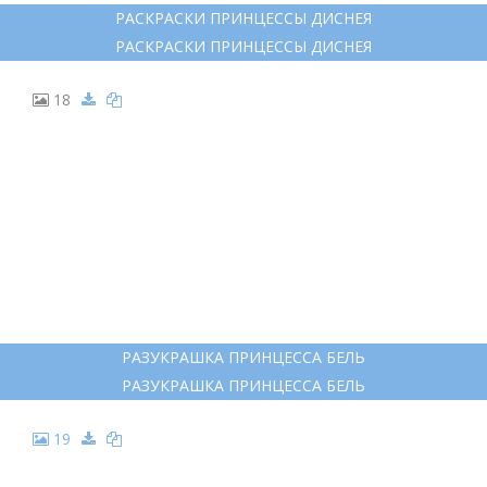
РАСКРАСКИ ПРИНЦЕССЫ ДИСНЕЯ
РАСКРАСКИ ПРИНЦЕССЫ ДИСНЕЯ
18
РАЗУКРАШКА ПРИНЦЕССА БЕЛЬ
РАЗУКРАШКА ПРИНЦЕССА БЕЛЬ
19