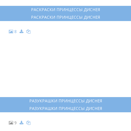
РАСКРАСКИ ПРИНЦЕССЫ ДИСНЕЯ
РАСКРАСКИ ПРИНЦЕССЫ ДИСНЕЯ
8
РАЗУКРАШКИ ПРИНЦЕССЫ ДИСНЕЯ
РАЗУКРАШКИ ПРИНЦЕССЫ ДИСНЕЯ
9