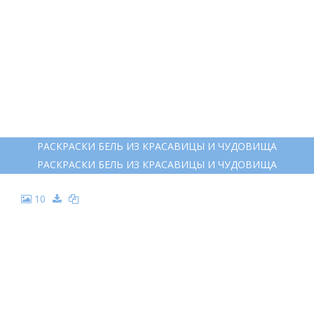
РАСКРАСКИ БЕЛЬ ИЗ КРАСАВИЦЫ И ЧУДОВИЩА
РАСКРАСКИ БЕЛЬ ИЗ КРАСАВИЦЫ И ЧУДОВИЩА
10