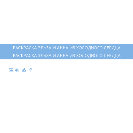
РАСКРАСКА ЭЛЬЗА И АННА ИЗ ХОЛОДНОГО СЕРДЦА
РАСКРАСКА ЭЛЬЗА И АННА ИЗ ХОЛОДНОГО СЕРДЦА
40