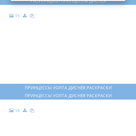
РАЗУКРАШКИ ПРИНЦЕССЫ ДИСНЕЯ
15
ПРИНЦЕССЫ УОЛТА ДИСНЕЯ РАСКРАСКИ
ПРИНЦЕССЫ УОЛТА ДИСНЕЯ РАСКРАСКИ
16