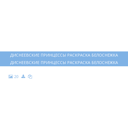
ДИСНЕЕВСКИЕ ПРИНЦЕССЫ РАСКРАСКА БЕЛОСНЕЖКА
ДИСНЕЕВСКИЕ ПРИНЦЕССЫ РАСКРАСКА БЕЛОСНЕЖКА
20