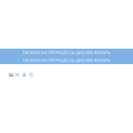
РАСКРАСКИ ПРИНЦЕССЫ ДИСНЕЯ АРИЭЛЬ
РАСКРАСКИ ПРИНЦЕССЫ ДИСНЕЯ АРИЭЛЬ
30