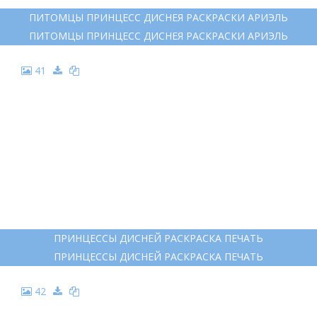
ПИТОМЦЫ ПРИНЦЕСС ДИСНЕЯ РАСКРАСКИ АРИЭЛЬ
ПИТОМЦЫ ПРИНЦЕСС ДИСНЕЯ РАСКРАСКИ АРИЭЛЬ
41
ПРИНЦЕССЫ ДИСНЕЙ РАСКРАСКА ПЕЧАТЬ
ПРИНЦЕССЫ ДИСНЕЙ РАСКРАСКА ПЕЧАТЬ
42