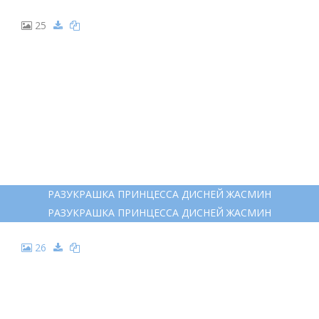
25
РАЗУКРАШКА ПРИНЦЕССА ДИСНЕЙ ЖАСМИН
РАЗУКРАШКА ПРИНЦЕССА ДИСНЕЙ ЖАСМИН
26