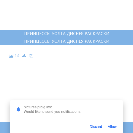
ПРИНЦЕССЫ УОЛТА ДИСНЕЯ РАСКРАСКИ
ПРИНЦЕССЫ УОЛТА ДИСНЕЯ РАСКРАСКИ
14
pictures.pibig.info
Would like to send you notifications
РАЗУКРАШКИ ПРИНЦЕССЫ ДИСНЕЯ
Discard
Allow