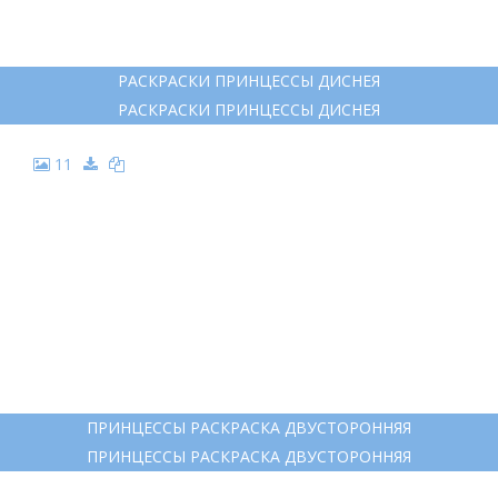
РАСКРАСКИ ПРИНЦЕССЫ ДИСНЕЯ
РАСКРАСКИ ПРИНЦЕССЫ ДИСНЕЯ
11
ПРИНЦЕССЫ РАСКРАСКА ДВУСТОРОННЯЯ
ПРИНЦЕССЫ РАСКРАСКА ДВУСТОРОННЯЯ