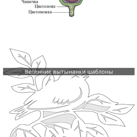
Весенние вытынанки шаблоны