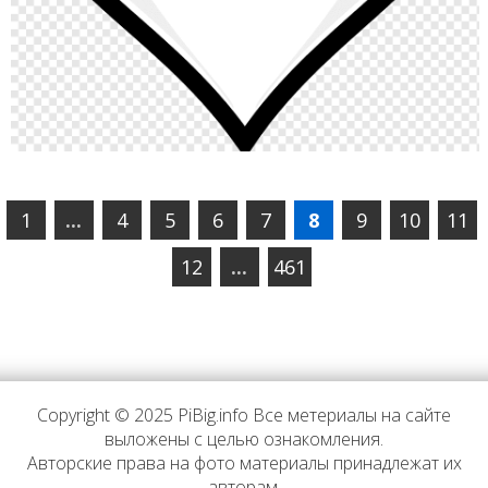
1
...
4
5
6
7
8
9
10
11
12
...
461
Copyright © 2025 PiBig.info Все метериалы на сайте
выложены с целью ознакомления.
Авторские права на фото материалы принадлежат их
авторам.