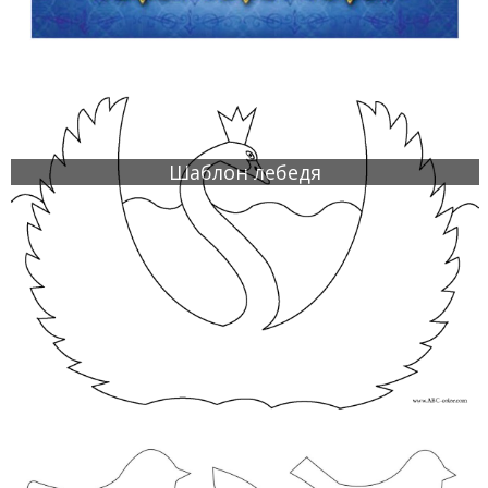
Шаблон лебедя