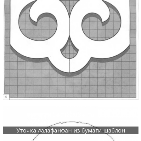
Уточка лалафанфан из бумаги шаблон