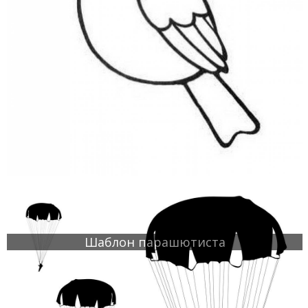
Шаблон парашютиста