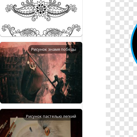
Рисунок знамя победы
Рисунок пастелью легкий