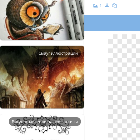
1
Смауг иллюстрации
Рисунок мехенди на руке эскизы