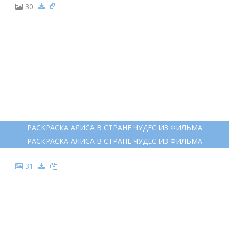
30
РАСКРАСКА АЛИСА В СТРАНЕ ЧУДЕС ИЗ ФИЛЬМА
РАСКРАСКА АЛИСА В СТРАНЕ ЧУДЕС ИЗ ФИЛЬМА
31