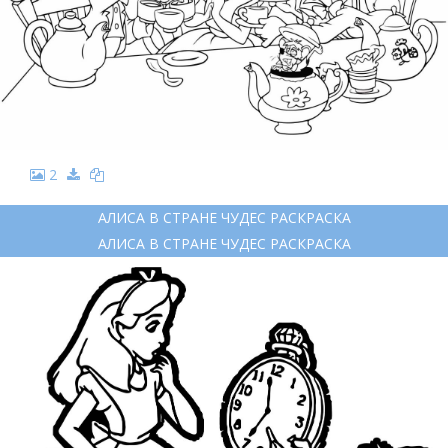
2
АЛИСА В СТРАНЕ ЧУДЕС РАСКРАСКА
АЛИСА В СТРАНЕ ЧУДЕС РАСКРАСКА