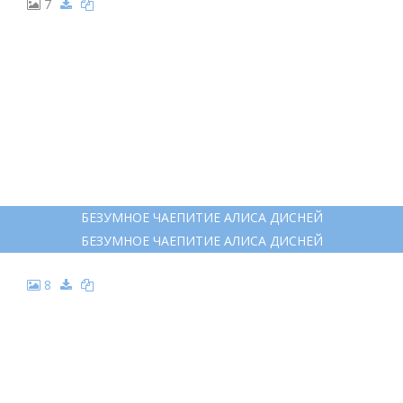
7
БЕЗУМНОЕ ЧАЕПИТИЕ АЛИСА ДИСНЕЙ
БЕЗУМНОЕ ЧАЕПИТИЕ АЛИСА ДИСНЕЙ
8