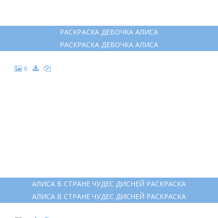
РАСКРАСКА ДЕВОЧКА АЛИСА
РАСКРАСКА ДЕВОЧКА АЛИСА
6
АЛИСА В СТРАНЕ ЧУДЕС ДИСНЕЙ РАСКРАСКА
АЛИСА В СТРАНЕ ЧУДЕС ДИСНЕЙ РАСКРАСКА