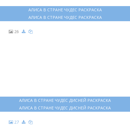
АЛИСА В СТРАНЕ ЧУДЕС РАСКРАСКА
АЛИСА В СТРАНЕ ЧУДЕС РАСКРАСКА
26
АЛИСА В СТРАНЕ ЧУДЕС ДИСНЕЙ РАСКРАСКА
АЛИСА В СТРАНЕ ЧУДЕС ДИСНЕЙ РАСКРАСКА
27