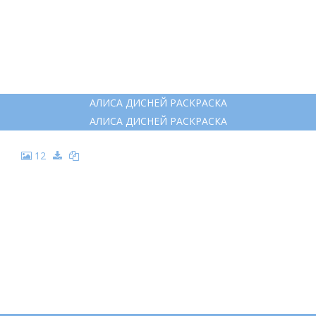
АЛИСА ДИСНЕЙ РАСКРАСКА
АЛИСА ДИСНЕЙ РАСКРАСКА
12