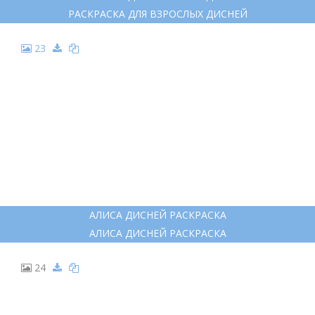
РАСКРАСКА ДЛЯ ВЗРОСЛЫХ ДИСНЕЙ
23
АЛИСА ДИСНЕЙ РАСКРАСКА
АЛИСА ДИСНЕЙ РАСКРАСКА
24