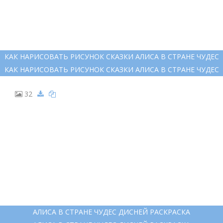
КАК НАРИСОВАТЬ РИСУНОК СКАЗКИ АЛИСА В СТРАНЕ ЧУДЕС
КАК НАРИСОВАТЬ РИСУНОК СКАЗКИ АЛИСА В СТРАНЕ ЧУДЕС
32
АЛИСА В СТРАНЕ ЧУДЕС ДИСНЕЙ РАСКРАСКА