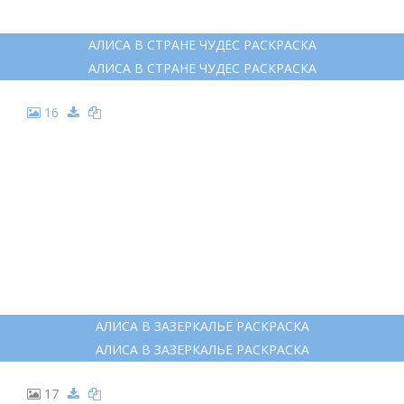
АЛИСА В СТРАНЕ ЧУДЕС РАСКРАСКА
АЛИСА В СТРАНЕ ЧУДЕС РАСКРАСКА
16
АЛИСА В ЗАЗЕРКАЛЬЕ РАСКРАСКА
АЛИСА В ЗАЗЕРКАЛЬЕ РАСКРАСКА
17