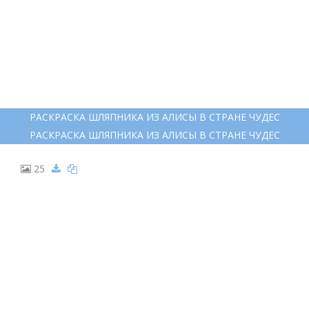
РАСКРАСКА ШЛЯПНИКА ИЗ АЛИСЫ В СТРАНЕ ЧУДЕС
РАСКРАСКА ШЛЯПНИКА ИЗ АЛИСЫ В СТРАНЕ ЧУДЕС
25