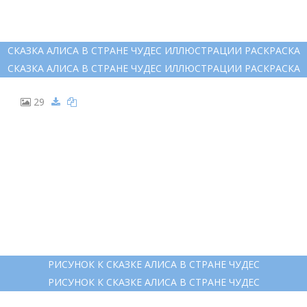
СКАЗКА АЛИСА В СТРАНЕ ЧУДЕС ИЛЛЮСТРАЦИИ РАСКРАСКА
СКАЗКА АЛИСА В СТРАНЕ ЧУДЕС ИЛЛЮСТРАЦИИ РАСКРАСКА
29
РИСУНОК К СКАЗКЕ АЛИСА В СТРАНЕ ЧУДЕС
РИСУНОК К СКАЗКЕ АЛИСА В СТРАНЕ ЧУДЕС