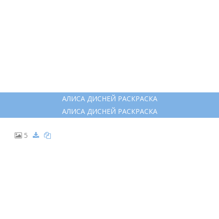
АЛИСА ДИСНЕЙ РАСКРАСКА
АЛИСА ДИСНЕЙ РАСКРАСКА
5